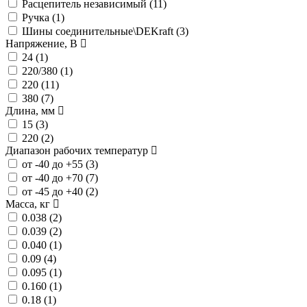
Расцепитель независимый (
11
)
Ручка (
1
)
Шины соединительные\DEKraft (
3
)
Напряжение, В
24 (
1
)
220/380 (
1
)
220 (
11
)
380 (
7
)
Длина, мм
15 (
3
)
220 (
2
)
Диапазон рабочих температур
от -40 до +55 (
3
)
от -40 до +70 (
7
)
от -45 до +40 (
2
)
Масса, кг
0.038 (
2
)
0.039 (
2
)
0.040 (
1
)
0.09 (
4
)
0.095 (
1
)
0.160 (
1
)
0.18 (
1
)