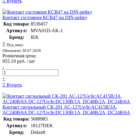
Купить
Контакт состояния КСВ47 на DIN-рейку
Код товара:
8539457
Артикул:
MVA01D-AK-1
Бренд:
IEK
Под заказ
Обновлено 30.07.2026
Розничная цена:
955.19 руб. / шт
-
+
Купить
Контакт сигнальный СК-201 AC-12?Ue/Ie:AC415В/3A,
AC240В/6A DC-12?Ue/Ie:DC130В/1A, DC48В/2A, DC24В/6A
Код товара:
5688983
Артикул:
18127DEK
Бренд:
Dekraft