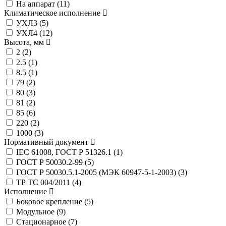
На аппарат (
11
)
Климатическое исполнение
УХЛ3 (
5
)
УХЛ4 (
12
)
Высота, мм
2 (
2
)
2.5 (
1
)
8.5 (
1
)
79 (
2
)
80 (
3
)
81 (
2
)
85 (
6
)
220 (
2
)
1000 (
3
)
Нормативный документ
IEC 61008, ГОСТ Р 51326.1 (
1
)
ГОСТ Р 50030.2-99 (
5
)
ГОСТ Р 50030.5.1-2005 (МЭК 60947-5-1-2003) (
3
)
ТР ТС 004/2011 (
4
)
Исполнение
Боковое крепление (
5
)
Модульное (
9
)
Стационарное (
7
)