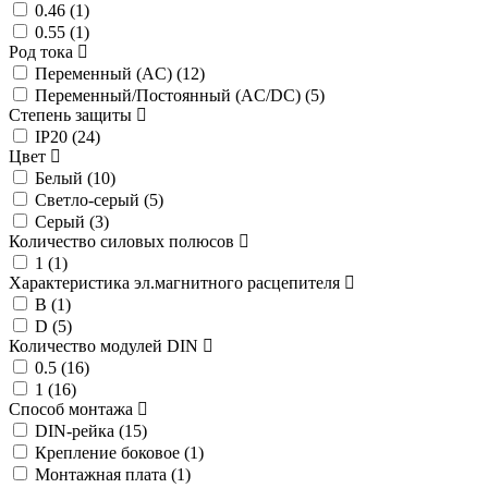
0.46 (
1
)
0.55 (
1
)
Род тока
Переменный (AC) (
12
)
Переменный/Постоянный (AC/DC) (
5
)
Степень защиты
IP20 (
24
)
Цвет
Белый (
10
)
Светло-серый (
5
)
Серый (
3
)
Количество силовых полюсов
1 (
1
)
Характеристика эл.магнитного расцепителя
B (
1
)
D (
5
)
Количество модулей DIN
0.5 (
16
)
1 (
16
)
Способ монтажа
DIN-рейка (
15
)
Крепление боковое (
1
)
Монтажная плата (
1
)