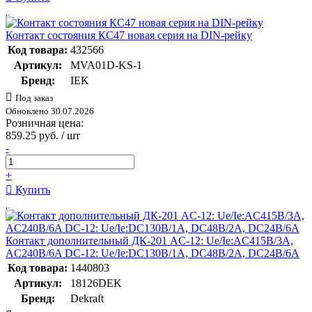
Контакт состояния КС47 новая серия на DIN-рейку
Код товара:
432566
Артикул:
MVA01D-KS-1
Бренд:
IEK
Под заказ
Обновлено 30.07.2026
Розничная цена:
859.25 руб. / шт
-
+
Купить
Контакт дополнительный ДК-201 AC-12: Ue/Ie:AC415В/3A,
AC240В/6A DC-12: Ue/Ie:DC130В/1A, DC48В/2A, DC24В/6A
Код товара:
1440803
Артикул:
18126DEK
Бренд:
Dekraft