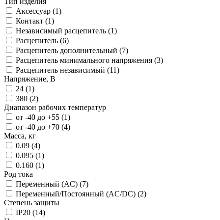
Тип изделия
Аксессуар (
1
)
Контакт (
1
)
Независимый расцепитель (
1
)
Расцепитель (
6
)
Расцепитель дополнительный (
7
)
Расцепитель минимального напряжения (
3
)
Расцепитель независимый (
11
)
Напряжение, В
24 (
1
)
380 (
2
)
Диапазон рабочих температур
от -40 до +55 (
1
)
от -40 до +70 (
4
)
Масса, кг
0.09 (
4
)
0.095 (
1
)
0.160 (
1
)
Род тока
Переменный (AC) (
7
)
Переменный/Постоянный (AC/DC) (
2
)
Степень защиты
IP20 (
14
)