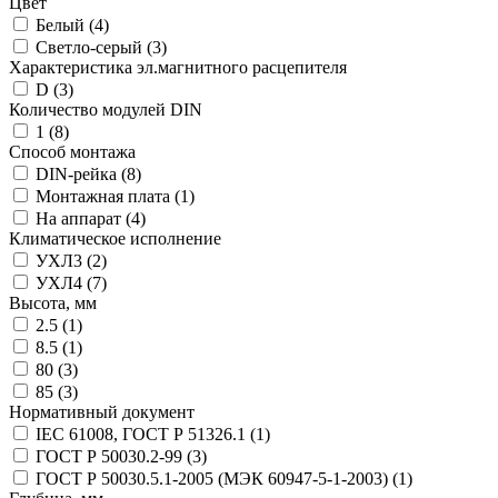
Цвет
Белый (
4
)
Светло-серый (
3
)
Характеристика эл.магнитного расцепителя
D (
3
)
Количество модулей DIN
1 (
8
)
Способ монтажа
DIN-рейка (
8
)
Монтажная плата (
1
)
На аппарат (
4
)
Климатическое исполнение
УХЛ3 (
2
)
УХЛ4 (
7
)
Высота, мм
2.5 (
1
)
8.5 (
1
)
80 (
3
)
85 (
3
)
Нормативный документ
IEC 61008, ГОСТ Р 51326.1 (
1
)
ГОСТ Р 50030.2-99 (
3
)
ГОСТ Р 50030.5.1-2005 (МЭК 60947-5-1-2003) (
1
)