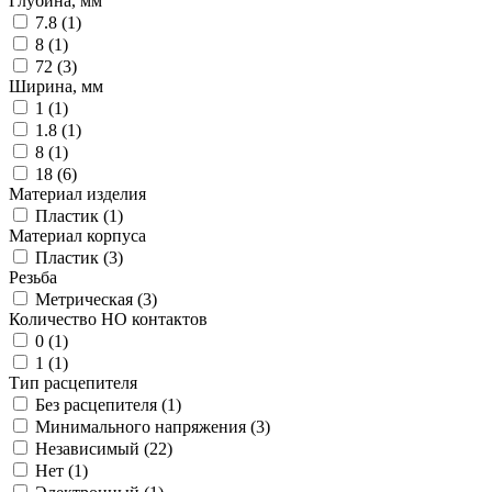
Глубина, мм
7.8 (
1
)
8 (
1
)
72 (
3
)
Ширина, мм
1 (
1
)
1.8 (
1
)
8 (
1
)
18 (
6
)
Материал изделия
Пластик (
1
)
Материал корпуса
Пластик (
3
)
Резьба
Метрическая (
3
)
Количество НО контактов
0 (
1
)
1 (
1
)
Тип расцепителя
Без расцепителя (
1
)
Минимального напряжения (
3
)
Независимый (
22
)
Нет (
1
)