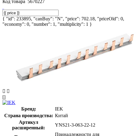
Код товара
5670227
{ "id": 233895, "canBuy": "N", "price": 702.18, "priceOld": 0,
"economy": 0, "number": 1, "multiplicity": 1 }
[]
Бренд:
IEK
Страна производства:
Китай
Артикул
YNS21-3-063-22-12
расширенный:
Принадлежности для