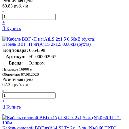
Розничная цена:
60.83 руб. / м
-
+
Купить
Кабель ВВГ -П нг(А)LS 2х1.5 0.66кВ (бухта)
Код товара:
6554398
Артикул:
НТ000002967
Бренд:
Элпром
На складе 16900 м
Обновлено 07.08.2026
Розничная цена:
62.35 руб. / м
-
+
Купить
Кабель силовой ВВГнг(А)-LSLTx 2х1,5 ок (N)-0,66 ТРТС