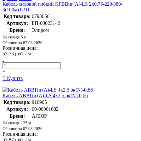
Кабель силовой гибкий КГВВнг(А)-LS 2х0,75-220/380-
3(100м)ТРТС
Код товара:
6793656
Артикул:
БП-00023142
Бренд:
Элпром
На складе 5 м
Обновлено 07.08.2026
Розничная цена:
53.73 руб. / м
-
+
Купить
Кабель АВВГнг(А)-LS 4х2,5 ок(N)-0,66
Код товара:
916905
Артикул:
00-00001682
Бренд:
АЛЮР
На складе 125 м
Обновлено 07.08.2026
Розничная цена:
53.87 руб. / м