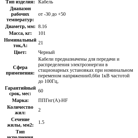
Тип изделия:
Кабель
Диапазон
рабочих
от -30 до +50
температур:
Диаметр, мм:
8.16
Масса, кг:
101
Номинальный
21
ток,А:
Цвет:
Черный
Кабели предназначены для передачи и
распределения электроэнергии в
Сфера
стационарных установках при номинальном
применения:
переменом напряжении0,66и 1кВ частотой
до 100Гц,
Гарантийный
60
срок, мес:
Марка:
ППГнг(A)-HF
Количество
2
жил:
Сечение
1.5
жилы, мм2:
Тип
исполнения