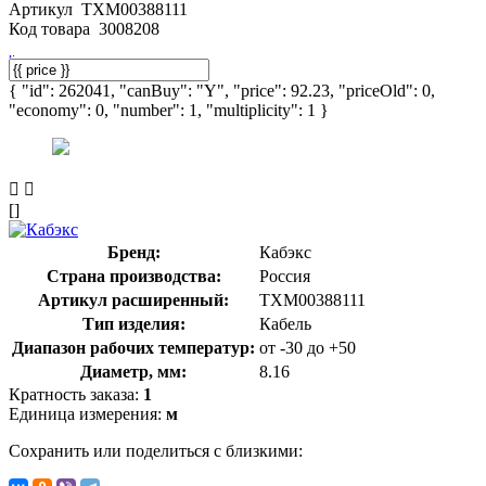
Артикул
ТХМ00388111
Код товара
3008208
{ "id": 262041, "canBuy": "Y", "price": 92.23, "priceOld": 0,
"economy": 0, "number": 1, "multiplicity": 1 }
[]
Бренд:
Кабэкс
Страна производства:
Россия
Артикул расширенный:
ТХМ00388111
Тип изделия:
Кабель
Диапазон рабочих температур:
от -30 до +50
Диаметр, мм:
8.16
Кратность заказа:
1
Единица измерения:
м
Сохранить или поделиться с близкими: