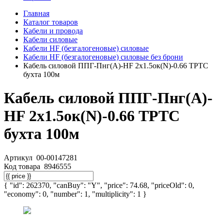
Главная
Каталог товаров
Кабели и провода
Кабели силовые
Кабели HF (безгалогеновые) силовые
Кабели HF (безгалогеновые) силовые без брони
Кабель силовой ППГ-Пнг(A)-HF 2х1.5ок(N)-0.66 ТРТС
бухта 100м
Кабель силовой ППГ-Пнг(A)-
HF 2х1.5ок(N)-0.66 ТРТС
бухта 100м
Артикул
00-00147281
Код товара
8946555
{ "id": 262370, "canBuy": "Y", "price": 74.68, "priceOld": 0,
"economy": 0, "number": 1, "multiplicity": 1 }