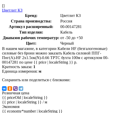
[]
Цветлит КЗ
Бренд:
Цветлит КЗ
Страна производства:
Россия
Артикул расширенный:
00-00147281
Тип изделия:
Кабель
Диапазон рабочих температур:
от -50 до +50
Цвет:
Черный
В нашем магазине, в категории Кабели HF (безгалогеновые)
силовые без брони можно заказать Кабель силовой ППГ-
Пнг(A)-HF 2х1.5ок(N)-0.66 ТРТС бухта 100м с артикулом 00-
00147281 по цене {{ price | localeString }} р.
Кратность заказа:
1
Единица измерения:
м
Сохранить или поделиться с близкими:
Розничная цена
{{ priceOld | localeString }}
{{ price | localeString }}
/ м
Экономия
{{ economy*number | localeString }}