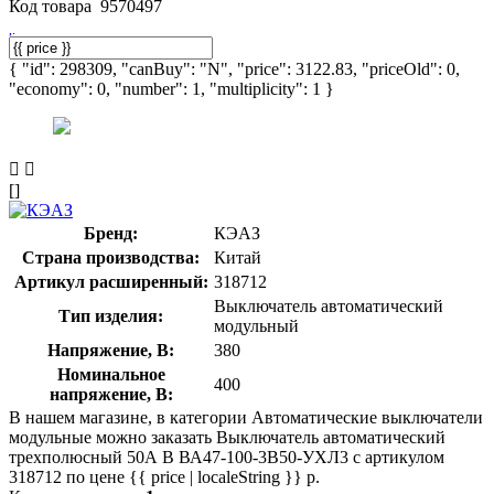
Код товара
9570497
{ "id": 298309, "canBuy": "N", "price": 3122.83, "priceOld": 0,
"economy": 0, "number": 1, "multiplicity": 1 }
[]
Бренд:
КЭАЗ
Страна производства:
Китай
Артикул расширенный:
318712
Выключатель автоматический
Тип изделия:
модульный
Напряжение, В:
380
Номинальное
400
напряжение, В:
В нашем магазине, в категории Автоматические выключатели
модульные можно заказать Выключатель автоматический
трехполюсный 50А B ВА47-100-3B50-УХЛ3 с артикулом
318712 по цене {{ price | localeString }} р.