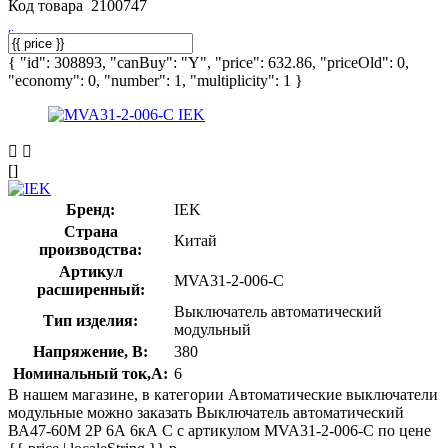
Код товара
2100747
{ "id": 308893, "canBuy": "Y", "price": 632.86, "priceOld": 0,
"economy": 0, "number": 1, "multiplicity": 1 }
[]
Бренд:
IEK
Страна
Китай
производства:
Артикул
MVA31-2-006-C
расширенный:
Выключатель автоматический
Тип изделия:
модульный
Напряжение, В:
380
Номинальный ток,А:
6
В нашем магазине, в категории Автоматические выключатели
модульные можно заказать Выключатель автоматический
ВА47-60M 2Р 6А 6кА С с артикулом MVA31-2-006-C по цене