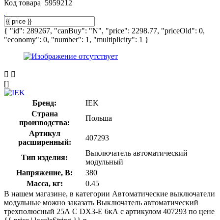
Код товара
5959212
{ "id": 289267, "canBuy": "N", "price": 2298.77, "priceOld": 0,
"economy": 0, "number": 1, "multiplicity": 1 }
[]
Бренд:
IEK
Страна
Польша
производства:
Артикул
407293
расширенный:
Выключатель автоматический
Тип изделия:
модульный
Напряжение, В:
380
Масса, кг:
0.45
В нашем магазине, в категории Автоматические выключатели
модульные можно заказать Выключатель автоматический
трехполюсный 25А C DX3-E 6кА с артикулом 407293 по цене