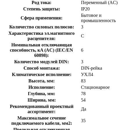
Род тока:
Переменный (AC)
Степень защиты:
IP20
Бытовое и
Сфера применения:
промышленность
Количество силовых полюсов:
3
Характеристика эл.магнитного
C
расцепителя:
Номинальная отключающая
способность, кA (AC) (IEC/EN
6
60898):
Количество модулей DIN:
3
Способ монтажа:
DIN-рейка
Климатическое исполнение:
УХЛ4
Высота, мм:
83
Исполнение:
Стационарное
Глубина, мм:
78
Ширина, мм:
54
Рекомендованный проектный
Да
ассортимент:
Максимальное сечение
35
подключаемого кабеля, мм2:
Предельная отключающая