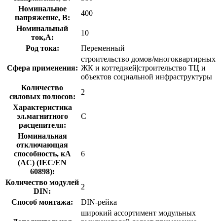
Номинальное
400
напряжение, В:
Номинальный
10
ток,А:
Род тока:
Переменный
строительство домов/многоквартирных
Сфера применения:
ЖК и коттеджей|строительство ТЦ и
объектов социальной инфраструктуры
Количество
2
силовых полюсов:
Характеристика
эл.магнитного
C
расцепителя:
Номинальная
отключающая
способность, кA
6
(AC) (IEC/EN
60898):
Количество модулей
2
DIN:
Способ монтажа:
DIN-рейка
широкий ассортимент модульных