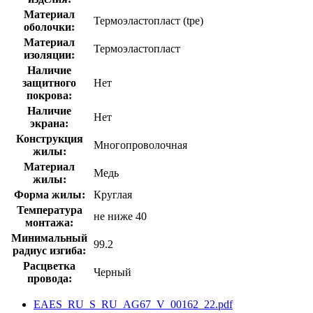
Материал
Термоэластопласт (tpe)
оболочки:
Материал
Термоэластопласт
изоляции:
Наличие
защитного
Нет
покрова:
Наличие
Нет
экрана:
Конструкция
Многопроволочная
жилы:
Материал
Медь
жилы:
Форма жилы:
Круглая
Температура
не ниже 40
монтажа:
Минимальный
99.2
радиус изгиба:
Расцветка
Черный
провода:
EAES_RU_S_RU_AG67_V_00162_22.pdf