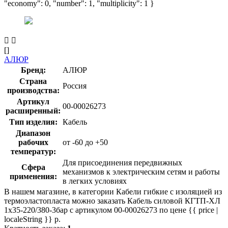
"economy": 0, "number": 1, "multiplicity": 1 }
[]
АЛЮР
Бренд:
АЛЮР
Страна
Россия
производства:
Артикул
00-00026273
расширенный:
Тип изделия:
Кабель
Диапазон
рабочих
от -60 до +50
температур:
Для присоединения передвижных
Сфера
механизмов к электрическим сетям и работы
применения:
в легких условиях
В нашем магазине, в категории Кабели гибкие с изоляцией из
термоэластопласта можно заказать Кабель силовой КГТП-ХЛ
1х35-220/380-3бар с артикулом 00-00026273 по цене {{ price |
localeString }} р.