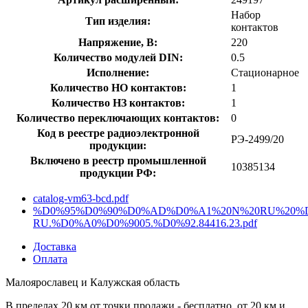
Набор
Тип изделия:
контактов
Напряжение, В:
220
Количество модулей DIN:
0.5
Исполнение:
Стационарное
Количество НО контактов:
1
Количество НЗ контактов:
1
Количество переключающих контактов:
0
Код в реестре радиоэлектронной
РЭ-2499/20
продукции:
Включено в реестр промышленной
10385134
продукции РФ:
catalog-vm63-bcd.pdf
%D0%95%D0%90%D0%AD%D0%A1%20N%20RU%20%D
RU.%D0%A0%D0%9005.%D0%92.84416.23.pdf
Доставка
Оплата
Малоярославец и Калужская область
В пределах 20 км от точки продажи - бесплатно, от 20 км и