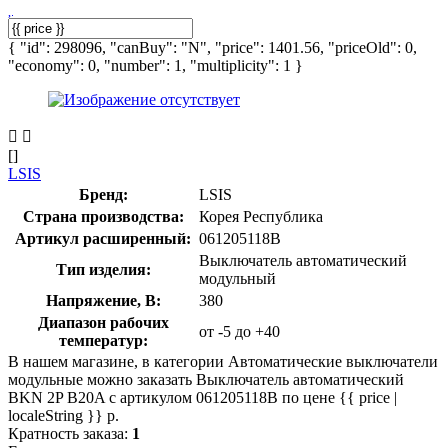
{ "id": 298096, "canBuy": "N", "price": 1401.56, "priceOld": 0,
"economy": 0, "number": 1, "multiplicity": 1 }
[]
LSIS
Бренд:
LSIS
Страна производства:
Корея Республика
Артикул расширенный:
061205118B
Выключатель автоматический
Тип изделия:
модульный
Напряжение, В:
380
Диапазон рабочих
от -5 до +40
температур:
В нашем магазине, в категории Автоматические выключатели
модульные можно заказать Выключатель автоматический
BKN 2P B20A с артикулом 061205118B по цене {{ price |
localeString }} р.
Кратность заказа:
1