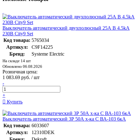
Выключатель автоматический двухполюсный 25А B 4.5kA
230В City9 Set
Код товара:
5765034
Артикул:
C9F14225
Бренд:
Systeme Electric
На складе 14 шт
Обновлено 06.08.2026
Розничная цена:
1 083.69 руб. / шт
-
+
Купить
Выключатель автоматический 3Р 50А х-ка C ВА-103 6кА
Код товара:
6033607
Артикул:
12310DEK
Бренд:
Dekraft