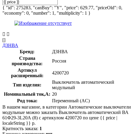
{ "id": 275283, "canBuy": "Y", "price": 629.77, "priceOld": 0,
"economy": 0, "number": 1, "multiplicity": 1 }
[]
ДЗНВА
Бренд:
ДЗНВА
Страна
Россия
производства:
Артикул
4200720
расширенный:
Выключатель автоматический
Тип изделия:
модульный
Номинальный ток,А:
20
Род тока:
Переменный (AC)
В нашем магазине, в категории Автоматические выключатели
модульные можно заказать Выключатель автоматический ВА
61Ф29-3L20А (8) с артикулом 4200720 по цене {{ price |
localeString }} р.
Кратность заказа:
1
Единица измерения:
шт