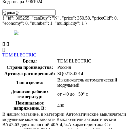
Код товара
9961924
{ "id": 305255, "canBuy": "N", "price": 350.58, "priceOld": 0,
"economy": 0, "number": 1, "multiplicity": 1 }
[]
TDM ELECTRIC
Бренд:
TDM ELECTRIC
Страна производства:
Россия
Артикул расширенный:
SQ0218-0014
Выключатель автоматический
Тип изделия:
модульный
Диапазон рабочих
от -40 до +50° с
температур:
Номинальное
400
напряжение, В:
В нашем магазине, в категории Автоматические выключатели
модульные можно заказать Выключатель автоматический
ВА47-63 двухполюсной 40А 4,5кА характеристика С с