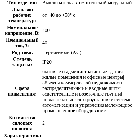
Тип изделия:
Выключатель автоматический модульный
Диапазон
рабочих
от -40 до +50° с
температур:
Номинальное
400
напряжение, В:
Номинальный
40
ток,А:
Род тока:
Переменный (AC)
Степень
IP20
защиты:
бытовые и административные здания|
жилые помещения и офисные центры|
объекты коммерческой недвижимости|
Сфера
распределительные и вводные щиты|
применения:
осветительные и розеточные группы|
низковольтные электроустановки|системы
автоматизации и управления|маломощное
промышленное оборудование
Количество
силовых
2
полюсов:
Характеристика