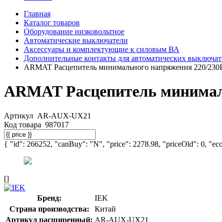
Главная
Каталог товаров
Оборудование низковольтное
Автоматические выключатели
Аксессуары и комплектующие к силовым ВА
Дополнительные контакты для автоматических выключат
ARMAT Расцепитель минимального напряжения 220/230
ARMAT Расцепитель минимал
Артикул
AR-AUX-UX21
Код товара
987017
{ "id": 266252, "canBuy": "N", "price": 2278.98, "priceOld": 0, "eco
[]
Бренд:
IEK
Страна производства:
Китай
Артикул расширенный:
AR-AUX-UX21