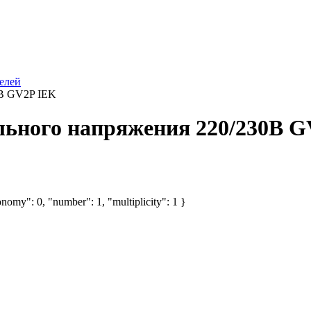
елей
В GV2P IEK
ьного напряжения 220/230В G
nomy": 0, "number": 1, "multiplicity": 1 }