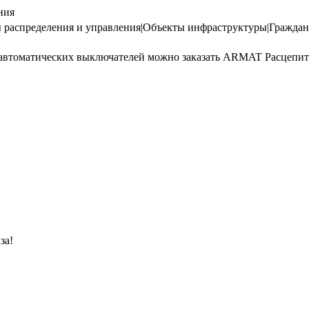
ния
спределения и управления|Объекты инфраструктуры|Гражданск
я автоматических выключателей можно заказать ARMAT Расцепи
за!