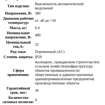
Выключатель автоматический
Тип изделия:
модульный
Напряжение, В:
380
Диапазон рабочих
от -40 до +50
температур:
Масса, кг:
0.4
Номинальное
400
напряжение, В:
Номинальный
32
ток,А:
Род тока:
Переменный (AC)
Степень защиты:
IP20
жилищное, гражданском строительство|
сельском хозяйство|инфраструктура
Сфера
объектов промышленности|
применения:
общественные и административные
здания|промышленные предприятия|
производственные объекты
Гарантийный
36
срок, мес:
Количество
4
силовых полюсов: