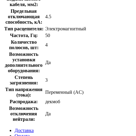
кабеля, мм2:
Предельная
отключающая
4.5
способность, кA:
Тип расцепителя:
Электромагнитный
Частота, Гц:
50
Количество
4
полюсов, шт:
Возможность
установки
Да
дополнительного
оборудования:
Степень
3
загрязнения:
Тип напряжения
Переменный (AC)
(тока):
Распродажа:
декмоб
Возможность
отключения
Да
нейтрали:
Доставка
Оплата