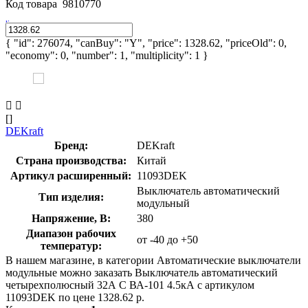
Код товара
9810770
{ "id": 276074, "canBuy": "Y", "price": 1328.62, "priceOld": 0,
"economy": 0, "number": 1, "multiplicity": 1 }
[]
DEKraft
Бренд:
DEKraft
Страна производства:
Китай
Артикул расширенный:
11093DEK
Выключатель автоматический
Тип изделия:
модульный
Напряжение, В:
380
Диапазон рабочих
от -40 до +50
температур:
В нашем магазине, в категории Автоматические выключатели
модульные можно заказать Выключатель автоматический
четырехполюсный 32А С ВА-101 4.5кА с артикулом
11093DEK по цене 1328.62 р.