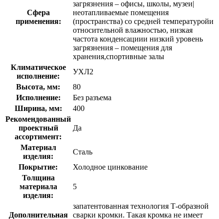
загрязнения – офисы, школы, музеи|
Сфера
неотапливаемые помещения
применения:
(пространства) со средней температуройи
относительной влажностью, низкая
частота конденсациии низкий уровень
загрязнения – помещения для
хранения,спортивные залы
Климатическое
УХЛ2
исполнение:
Высота, мм:
80
Исполнение:
Без разъема
Ширина, мм:
400
Рекомендованный
проектный
Да
ассортимент:
Материал
Сталь
изделия:
Покрытие:
Холодное цинкование
Толщина
материала
5
изделия:
запатентованная технология Т-образной
Дополнительная
сварки кромки. Такая кромка не имеет