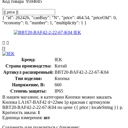
Код товара
9594045
{ "id": 262426, "canBuy": "N", "price": 464.54, "priceOld": 0,
"economy": 0, "number": 1, "multiplicity": 1 }
[]
Бренд:
IEK
Страна производства:
Китай
Артикул расширенный:
BBT20-BAF42-2-22-67-K04
Тип изделия:
Кнопка
Напряжение, В:
660
Степень защиты:
IP65
В нашем магазине, в категории Кнопки можно заказать
Кнопка LA167-BAF42 d=22мм 1р красная с артикулом
BBT20-BAF42-2-22-67-K04 по цене {{ price | localeString }} р.
Кратность заказа:
1
Единица измерения:
шт
Сохранить или поделиться с близкими: