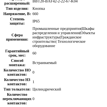
BBT20-BAF42-2-22-67-K04
расширенный:
Тип изделия:
Кнопка
Напряжение, В:
660
Степень
IP65
защиты:
Промышленные предприятия|Шкафы
распределения и управления|Объекты
Сфера
инфраструктуры|Гражданское
применения:
строительство| Технологическое
оборудование
Гарантийный
60
срок, мес:
Способ
Встраиваемый
монтажа:
Количество НО
0
контактов:
Количество НЗ
1
контактов:
Тип толкателя:
Цилиндрический
Количество
переключающих
0
контактов: