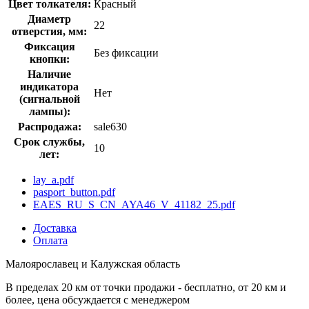
Цвет толкателя:
Красный
Диаметр
22
отверстия, мм:
Фиксация
Без фиксации
кнопки:
Наличие
индикатора
Нет
(сигнальной
лампы):
Распродажа:
sale630
Срок службы,
10
лет:
lay_a.pdf
pasport_button.pdf
EAES_RU_S_CN_AYA46_V_41182_25.pdf
Доставка
Оплата
Малоярославец и Калужская область
В пределах 20 км от точки продажи - бесплатно, от 20 км и
более, цена обсуждается с менеджером