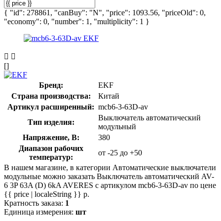
{ "id": 278861, "canBuy": "N", "price": 1093.56, "priceOld": 0,
"economy": 0, "number": 1, "multiplicity": 1 }
[]
Бренд:
EKF
Страна производства:
Китай
Артикул расширенный:
mcb6-3-63D-av
Выключатель автоматический
Тип изделия:
модульный
Напряжение, В:
380
Диапазон рабочих
от -25 до +50
температур:
В нашем магазине, в категории Автоматические выключатели
модульные можно заказать Выключатель автоматический AV-
6 3P 63A (D) 6kA AVERES с артикулом mcb6-3-63D-av по цене
{{ price | localeString }} р.
Кратность заказа:
1
Единица измерения:
шт