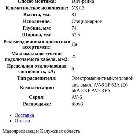
Способ монтажа:
DIN-рейка
Климатическое исполнение:
УХЛ3
Высота, мм:
81
Исполнение:
Стационарное
Глубина, мм:
74
Ширина, мм:
52.5
Рекомендованный проектный
Да
ассортимент:
Максимальное сечение
25
подключаемого кабеля, мм2:
Предельная отключающая
6
способность, кA:
Тип расцепителя:
Электромагнитный,тепловой
авт. выкл. AV-6 3P 63A (D)
Комплектация:
6kA EKF AVERES
Серия:
AV-6
Распродажа:
r8ov8
Доставка
Оплата
Малоярославец и Калужская область