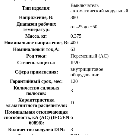
Выключатель
Тип изделия:
автоматический модульный
Напряжение, В:
380
Диапазон рабочих
от -25 до +50
температур:
Масса, кг:
0.375
Номинальное напряжение, В:
400
Номинальный ток,А:
63
Род тока:
Переменный (AC)
Степень защиты:
IP20
внутрищитовое
Сфера применения:
оборудование
Гарантийный срок, мес:
120
Количество силовых
3
полюсов:
Характеристика
D
эл.магнитного расцепителя:
Номинальная отключающая
способность, кA (AC) (IEC/EN
6
60898):
Количество модулей DIN:
3