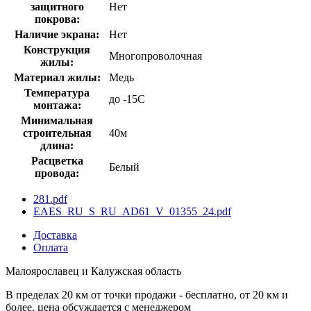
защитного
Нет
покрова:
Наличие экрана:
Нет
Конструкция
Многопроволочная
жилы:
Материал жилы:
Медь
Температура
до -15С
монтажа:
Минимальная
строительная
40м
длина:
Расцветка
Белый
провода:
281.pdf
EAES_RU_S_RU_AD61_V_01355_24.pdf
Доставка
Оплата
Малоярославец и Калужская область
В пределах 20 км от точки продажи - бесплатно, от 20 км и
более, цена обсуждается с менеджером