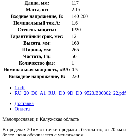
Длина, мм:
117
Масса, кг:
2.15
Входное напряжение, В:
140-260
Номинальный ток,А:
1.6
Степень защиты:
IP20
Гарантийный срок, мес:
12
Высота, мм:
168
Ширина, мм:
265
Частота, Гц:
50
Количество фаз:
1
Номинальная мощность, кВА:
0.5
Выходное напряжение, В:
220
1.pdf
RU_20_D0_A1_RU._D0_9D_D0_9523.B00302_22.pdf
Доставка
Оплата
Малоярославец и Калужская область
В пределах 20 км от точки продажи - бесплатно, от 20 км и
более, цена обсуждается с менеджером