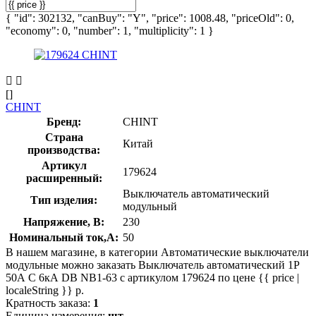
{ "id": 302132, "canBuy": "Y", "price": 1008.48, "priceOld": 0,
"economy": 0, "number": 1, "multiplicity": 1 }
[]
CHINT
Бренд:
CHINT
Страна
Китай
производства:
Артикул
179624
расширенный:
Выключатель автоматический
Тип изделия:
модульный
Напряжение, В:
230
Номинальный ток,А:
50
В нашем магазине, в категории Автоматические выключатели
модульные можно заказать Выключатель автоматический 1P
50А C 6кА DB NB1-63 с артикулом 179624 по цене {{ price |
localeString }} р.
Кратность заказа:
1
Единица измерения:
шт