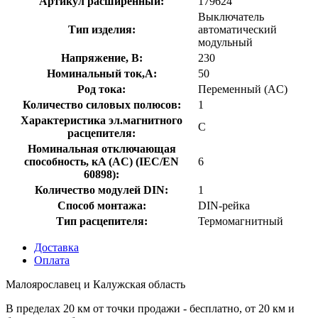
Артикул расширенный:
179624
Выключатель
Тип изделия:
автоматический
модульный
Напряжение, В:
230
Номинальный ток,А:
50
Род тока:
Переменный (AC)
Количество силовых полюсов:
1
Характеристика эл.магнитного
C
расцепителя:
Номинальная отключающая
способность, кA (AC) (IEC/EN
6
60898):
Количество модулей DIN:
1
Способ монтажа:
DIN-рейка
Тип расцепителя:
Термомагнитный
Доставка
Оплата
Малоярославец и Калужская область
В пределах 20 км от точки продажи - бесплатно, от 20 км и