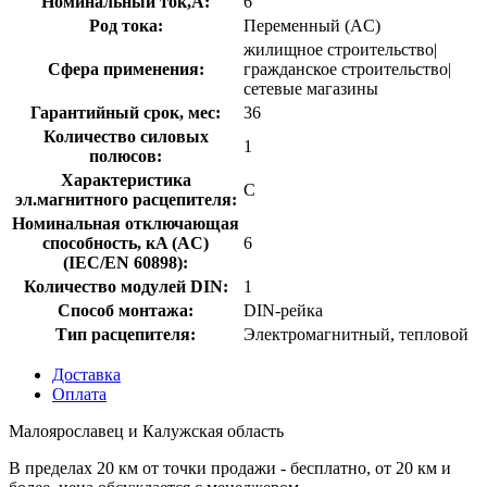
Номинальный ток,А:
6
Род тока:
Переменный (AC)
жилищное строительство|
Сфера применения:
гражданское строительство|
сетевые магазины
Гарантийный срок, мес:
36
Количество силовых
1
полюсов:
Характеристика
C
эл.магнитного расцепителя:
Номинальная отключающая
способность, кA (AC)
6
(IEC/EN 60898):
Количество модулей DIN:
1
Способ монтажа:
DIN-рейка
Тип расцепителя:
Электромагнитный, тепловой
Доставка
Оплата
Малоярославец и Калужская область
В пределах 20 км от точки продажи - бесплатно, от 20 км и