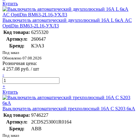
Купить
Выключатель автоматический двухполюсный 16А L 6кА AC
OptiDin BM63-2L16-УХЛ3
Код товара:
6255320
Артикул:
260647
Бренд:
КЭАЗ
Под заказ
Обновлено 07.08.2026
Розничная цена:
4 257.08 руб. / шт
-
+
Купить
Выключатель автоматический трехполюсный 16А С S203 6кА
Код товара:
9746227
Артикул:
2CDS253001R0164
Бренд:
ABB
Под заказ