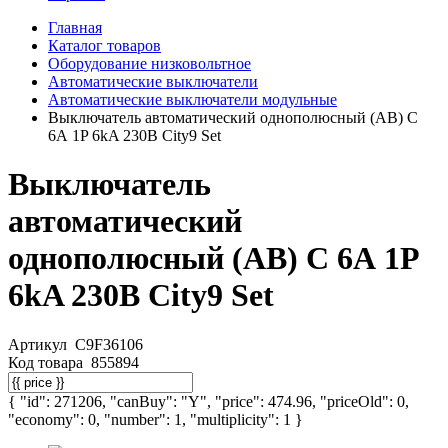
Главная
Каталог товаров
Оборудование низковольтное
Автоматические выключатели
Автоматические выключатели модульные
Выключатель автоматический однополюсный (АВ) С
6А 1P 6kA 230В City9 Set
Выключатель
автоматический
однополюсный (АВ) С 6А 1P
6kA 230В City9 Set
Артикул
C9F36106
Код товара
855894
{ "id": 271206, "canBuy": "Y", "price": 474.96, "priceOld": 0,
"economy": 0, "number": 1, "multiplicity": 1 }