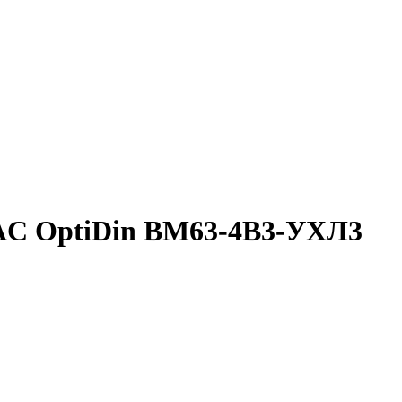
AC OptiDin BM63-4B3-УХЛ3