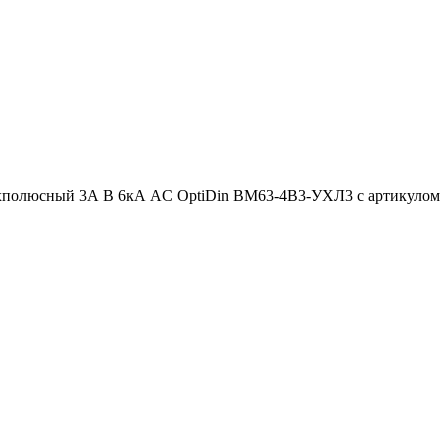
рехполюсный 3А B 6кА AC OptiDin BM63-4B3-УХЛ3 с артикулом