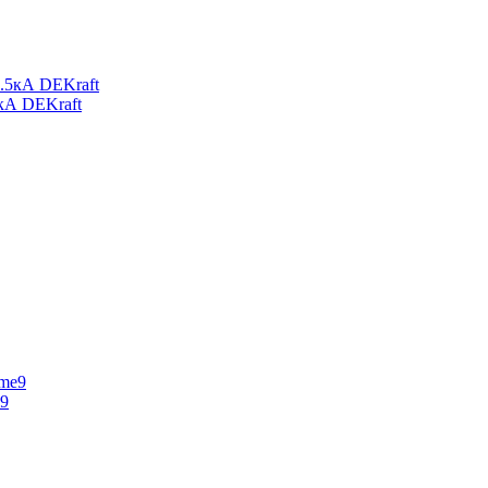
кА DEKraft
e9