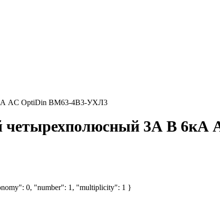
кА AC OptiDin BM63-4B3-УХЛ3
й четырехполюсный 3А B 6кА 
nomy": 0, "number": 1, "multiplicity": 1 }