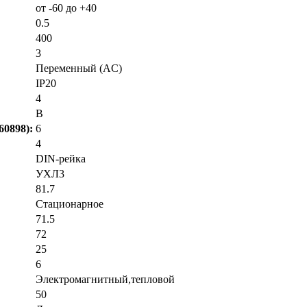
от -60 до +40
0.5
400
3
Переменный (AC)
IP20
4
B
0898):
6
4
DIN-рейка
УХЛ3
81.7
Стационарное
71.5
72
25
6
Электромагнитный,тепловой
50