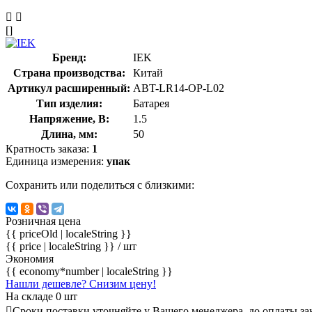
[]
Бренд:
IEK
Страна производства:
Китай
Артикул расширенный:
ABT-LR14-OP-L02
Тип изделия:
Батарея
Напряжение, В:
1.5
Длина, мм:
50
Кратность заказа:
1
Единица измерения:
упак
Сохранить или поделиться с близкими:
Розничная цена
{{ priceOld | localeString }}
{{ price | localeString }}
/ шт
Экономия
{{ economy*number | localeString }}
Нашли дешевле? Снизим цену!
На складе 0 шт
Сроки поставки уточняйте у Вашего менеджера, до оплаты зак