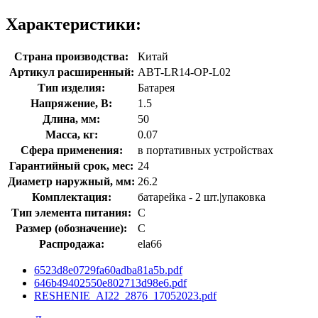
Характеристики:
Страна производства:
Китай
Артикул расширенный:
ABT-LR14-OP-L02
Тип изделия:
Батарея
Напряжение, В:
1.5
Длина, мм:
50
Масса, кг:
0.07
Сфера применения:
в портативных устройствах
Гарантийный срок, мес:
24
Диаметр наружный, мм:
26.2
Комплектация:
батарейка - 2 шт.|упаковка
Тип элемента питания:
C
Размер (обозначение):
C
Распродажа:
ela66
6523d8e0729fa60adba81a5b.pdf
646b49402550e802713d98e6.pdf
RESHENIE_AI22_2876_17052023.pdf