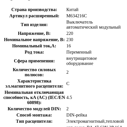
Страна производства:
Китай
Артикул расширенный:
M634216C
Выключатель
Тип изделия:
автоматический модульный
Напряжение, В:
220
Номинальное напряжение, В:
230
Номинальный ток,А:
16
Род тока:
Переменный
внутрищитовое
Сфера применения:
оборудование
Количество силовых
2
полюсов:
Характеристика
C
эл.магнитного расцепителя:
Номинальная отключающая
способность, кA (AC) (IEC/EN
4.5
60898):
Количество модулей DIN:
2
Способ монтажа:
DIN-рейка
Тип расцепителя:
Электромагнитный,тепловой