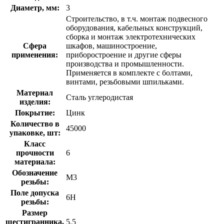
Диаметр, мм:
3
Строительство, в т.ч. монтаж подвесного
оборудования, кабельных конструкций,
сборка и монтаж электротехнических
Сфера
шкафов, машиностроение,
применения:
приборостроение и другие сферы
производства и промышленности.
Применяется в комплекте с болтами,
винтами, резьбовыми шпильками.
Материал
Сталь углеродистая
изделия:
Покрытие:
Цинк
Количество в
45000
упаковке, шт:
Класс
прочности
6
материала:
Обозначение
М3
резьбы:
Поле допуска
6H
резьбы:
Размер
шестигранника,
5.5