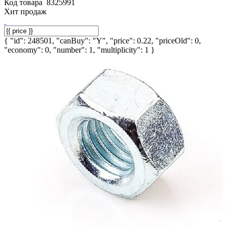
Код товара
8325991
Хит продаж
{ "id": 248501, "canBuy": "Y", "price": 0.22, "priceOld": 0,
"economy": 0, "number": 1, "multiplicity": 1 }