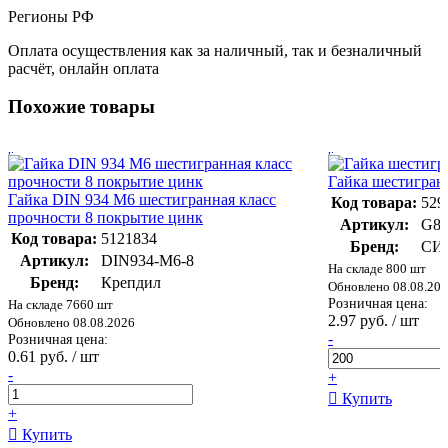
Регионы РФ
Оплата осуществления как за наличный, так и безналичный
расчёт, онлайн оплата
Похожие товары
Гайка шестигран
Гайка DIN 934 М6 шестигранная класс
Код товара:
529
прочности 8 покрытие цинк
Артикул:
G8
Код товара:
5121834
Бренд:
СИ
Артикул:
DIN934-М6-8
На складе 800 шт
Бренд:
Крепдил
Обновлено 08.08.20
Розничная цена:
На складе 7660 шт
2.97 руб. / шт
Обновлено 08.08.2026
-
Розничная цена:
0.61 руб. / шт
-
+
Купить
+
Купить