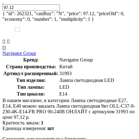
{ "id": 262321, "canBuy": "N", "price": 97.12, "priceOld": 0,
"economy": 0, "number": 1, "multiplicity": 1 }
[]
Navigator Group
Бренд:
Navigator Group
Страна производства:
Китай
Артикул расширенный:
31993
Тип изделия:
Лампа светодиодная LED
Тип лампы:
LED
Тип цоколя:
E14
В нашем магазине, в категории Лампы светодиодные E27,
E14, E40 можно заказать Лампа светодиодная 9вт OLL-C37-9-
230-4K-E14-FR PRO 90-240В ОНЛАЙТ с артикулом 31993 по
цене 97.12 р.
Кратность заказа:
1
Единица измерения:
шт
Сохранить или поделиться с близкими: