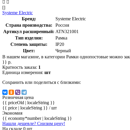
[]
Systeme Electric
Бренд:
Systeme Electric
Страна производства:
Россия
Артикул расширенный:
ATN321001
Тип изделия:
Рамка
Степень защиты:
IP20
Цвет:
Черный
В нашем магазине, в категории Рамки однопостовые можно з
}} р.
Кратность заказа:
1
Единица измерения:
шт
Сохранить или поделиться с близкими:
Розничная цена
{{ priceOld | localeString }}
{{ price | localeString }}
/ шт
Экономия
{{ economy*number | localeString }}
Нашли дешевле? Снизим цену!
На складе 0 шт