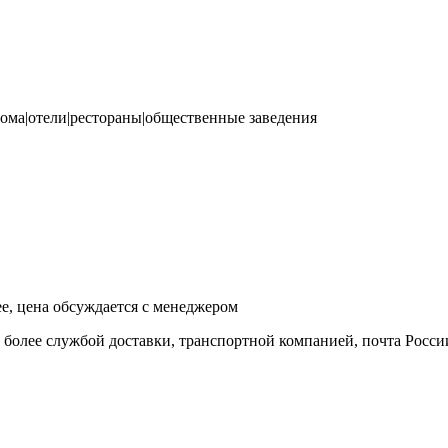
ома|отели|рестораны|общественные заведения
ее, цена обсуждается с менеджером
и более службой доставки, транспортной компанией, почта Росси