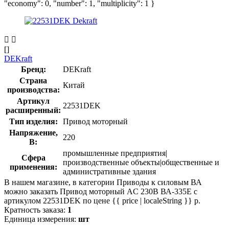
"economy": 0, "number": 1, "multiplicity": 1 }
[]
DEKraft
Бренд:
DEKraft
Страна
Китай
производства:
Артикул
22531DEK
расширенный:
Тип изделия:
Привод моторный
Напряжение,
220
В:
промышленные предприятия|
Сфера
производственные объекты|общественные и
применения:
административные здания
В нашем магазине, в категории Приводы к силовым ВА
можно заказать Привод моторный AC 230В ВА-335E с
артикулом 22531DEK по цене {{ price | localeString }} р.
Кратность заказа:
1
Единица измерения:
шт