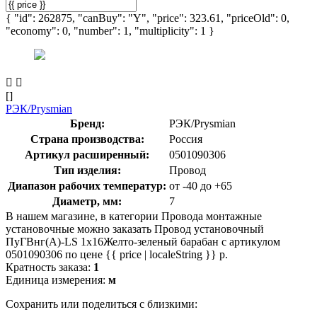
{ "id": 262875, "canBuy": "Y", "price": 323.61, "priceOld": 0,
"economy": 0, "number": 1, "multiplicity": 1 }
[]
РЭК/Prysmian
Бренд:
РЭК/Prysmian
Страна производства:
Россия
Артикул расширенный:
0501090306
Тип изделия:
Провод
Диапазон рабочих температур:
от -40 до +65
Диаметр, мм:
7
В нашем магазине, в категории Провода монтажные
установочные можно заказать Провод установочный
ПуГВнг(А)-LS 1х16Желто-зеленый барабан с артикулом
0501090306 по цене {{ price | localeString }} р.
Кратность заказа:
1
Единица измерения:
м
Сохранить или поделиться с близкими: