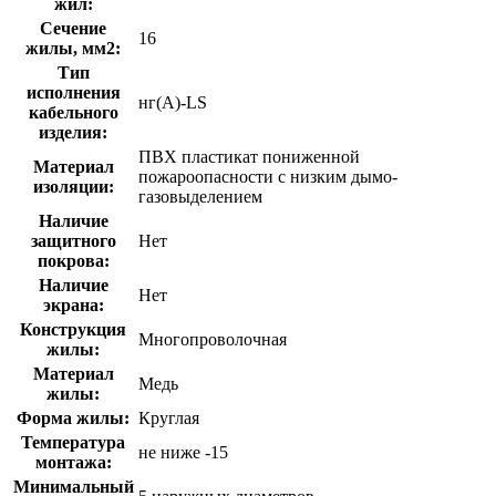
жил:
Сечение
16
жилы, мм2:
Тип
исполнения
нг(A)-LS
кабельного
изделия:
ПВХ пластикат пониженной
Материал
пожароопасности с низким дымо-
изоляции:
газовыделением
Наличие
защитного
Нет
покрова:
Наличие
Нет
экрана:
Конструкция
Многопроволочная
жилы:
Материал
Медь
жилы:
Форма жилы:
Круглая
Температура
не ниже -15
монтажа:
Минимальный