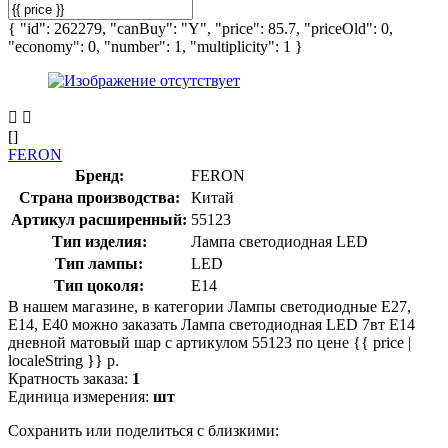
{ "id": 262279, "canBuy": "Y", "price": 85.7, "priceOld": 0,
"economy": 0, "number": 1, "multiplicity": 1 }
[]
FERON
Бренд:
FERON
Страна производства:
Китай
Артикул расширенный:
55123
Тип изделия:
Лампа светодиодная LED
Тип лампы:
LED
Тип цоколя:
E14
В нашем магазине, в категории Лампы светодиодные E27,
E14, E40 можно заказать Лампа светодиодная LED 7вт Е14
дневной матовый шар с артикулом 55123 по цене {{ price |
localeString }} р.
Кратность заказа:
1
Единица измерения:
шт
Сохранить или поделиться с близкими: