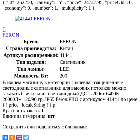
{ "id": 262250, "canBuy": "Y", "price": 24747.95, "priceOld": 0,
"economy": 0, "number": 1, "multiplicity": 1 }
[]
FERON
Бренд:
FERON
Страна производства:
Китай
Артикул расширенный:
41441
Тип изделия:
Светильник
Тип лампы:
LED
Мощность, Вт:
200
В нашем магазине, в категории Пылевлагозащищенные
светодиодные светильники для высоких потолков можно
заказать Светильник светодиодный ДСП-200вт 6400К
26000Лм 120/90 гр. IP65 Feron.PRO с артикулом 41441 по цене
{{ price | localeString }} р.
Кратность заказа:
1
Единица измерения:
шт
Сохранить или поделиться с близкими: