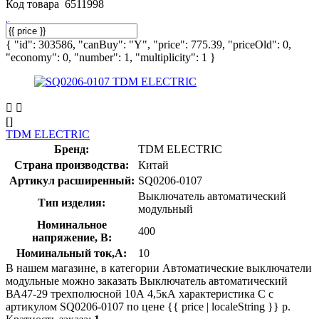
Код товара
6511998
{ "id": 303586, "canBuy": "Y", "price": 775.39, "priceOld": 0,
"economy": 0, "number": 1, "multiplicity": 1 }
[]
TDM ELECTRIC
Бренд:
TDM ELECTRIC
Страна производства:
Китай
Артикул расширенный:
SQ0206-0107
Выключатель автоматический
Тип изделия:
модульный
Номинальное
400
напряжение, В:
Номинальный ток,А:
10
В нашем магазине, в категории Автоматические выключатели
модульные можно заказать Выключатель автоматический
ВА47-29 трехполюсной 10А 4,5кА характеристика С с
артикулом SQ0206-0107 по цене {{ price | localeString }} р.