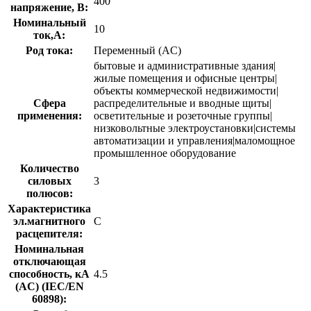
400
напряжение, В:
Номинальный
10
ток,А:
Род тока:
Переменный (AC)
бытовые и административные здания|
жилые помещения и офисные центры|
объекты коммерческой недвижимости|
Сфера
распределительные и вводные щиты|
применения:
осветительные и розеточные группы|
низковольтные электроустановки|системы
автоматизации и управления|маломощное
промышленное оборудование
Количество
силовых
3
полюсов:
Характеристика
эл.магнитного
C
расцепителя:
Номинальная
отключающая
способность, кA
4.5
(AC) (IEC/EN
60898):