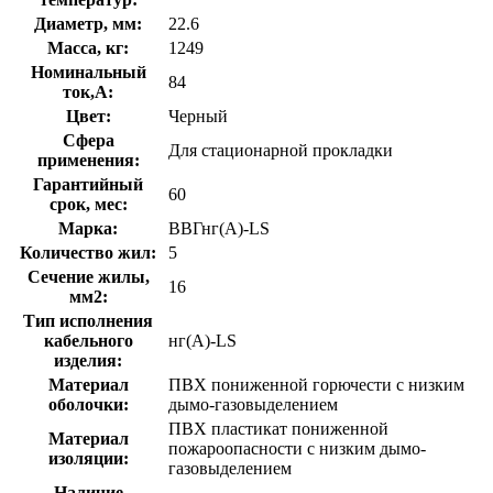
Диаметр, мм:
22.6
Масса, кг:
1249
Номинальный
84
ток,А:
Цвет:
Черный
Сфера
Для стационарной прокладки
применения:
Гарантийный
60
срок, мес:
Марка:
ВВГнг(A)-LS
Количество жил:
5
Сечение жилы,
16
мм2:
Тип исполнения
кабельного
нг(A)-LS
изделия:
Материал
ПВХ пониженной горючести с низким
оболочки:
дымо-газовыделением
ПВХ пластикат пониженной
Материал
пожароопасности с низким дымо-
изоляции:
газовыделением
Наличие