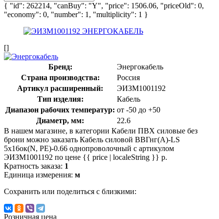
{ "id": 262214, "canBuy": "Y", "price": 1506.06, "priceOld": 0,
"economy": 0, "number": 1, "multiplicity": 1 }
[]
Бренд:
Энергокабель
Страна производства:
Россия
Артикул расширенный:
ЭИЗМ1001192
Тип изделия:
Кабель
Диапазон рабочих температур:
от -50 до +50
Диаметр, мм:
22.6
В нашем магазине, в категории Кабели ПВХ силовые без
брони можно заказать Кабель силовой ВВГнг(А)-LS
5х16ок(N, PE)-0.66 однопроволочный с артикулом
ЭИЗМ1001192 по цене {{ price | localeString }} р.
Кратность заказа:
1
Единица измерения:
м
Сохранить или поделиться с близкими:
Розничная цена