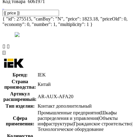
Код товара
6061971
{ "id": 275515, "canBuy": "N", "price": 1823.18, "priceOld": 0,
"economy": 0, "number": 1, "multiplicity": 1 }
[]
Бренд:
IEK
Страна
Китай
производства:
Артикул
AR-AUX-AFA20
расширенный:
Тип изделия:
Контакт дополнительный
Промышленные предприятия|Шкафы
Сфера
распределения и управления|Объекты
применения:
инфраструктуры|Гражданское строительство|
Технологическое оборудование
Количество