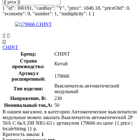
{ "id": 300191, "canBuy": "Y", "price": 1846.18, "priceOld": 0,
"economy": 0, "number": 1, "multiplicity": 1 }
[]
CHINT
Бренд:
CHINT
Страна
Китай
производства:
Артикул
179666
расширенный:
Выключатель автоматический
Тип изделия:
модульный
Напряжение, В:
230
Номинальный ток,А:
50
В нашем магазине, в категории Автоматические выключатели
модульные можно заказать Выключатель автоматический 2P
50А C 6кА DB NB1-63 с артикулом 179666 по цене {{ price |
localeString }} р.
Кратность заказа:
1
Единица измерения:
шт