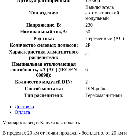
Артикул расширенный:
179666
Выключатель
Тип изделия:
автоматический
модульный
Напряжение, В:
230
Номинальный ток,А:
50
Род тока:
Переменный (AC)
Количество силовых полюсов:
2P
Характеристика эл.магнитного
C
расцепителя:
Номинальная отключающая
способность, кA (AC) (IEC/EN
6
60898):
Количество модулей DIN:
2
Способ монтажа:
DIN-рейка
Тип расцепителя:
Термомагнитный
Доставка
Оплата
Малоярославец и Калужская область
В пределах 20 км от точки продажи - бесплатно, от 20 км и