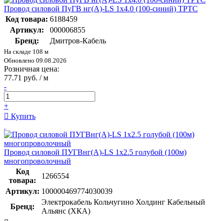
Провод силовой ПуГВ нг(А)-LS 1х4.0 (100-синий) ТРТС
Код товара:
6188459
Артикул:
000006855
Бренд:
Дмитров-Кабель
На складе 108 м
Обновлено 09.08.2026
Розничная цена:
77.71 руб. / м
-
+
Купить
Провод силовой ПУГВнг(А)-LS 1х2.5 голубой (100м)
многопроволочный
Код
1266554
товара:
Артикул:
100000469774030039
Электрокабель Кольчугино Холдинг Кабельный
Бренд:
Альянс (ХКА)