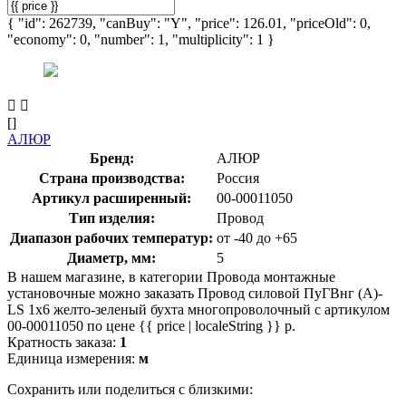
{ "id": 262739, "canBuy": "Y", "price": 126.01, "priceOld": 0,
"economy": 0, "number": 1, "multiplicity": 1 }
[]
АЛЮР
Бренд:
АЛЮР
Страна производства:
Россия
Артикул расширенный:
00-00011050
Тип изделия:
Провод
Диапазон рабочих температур:
от -40 до +65
Диаметр, мм:
5
В нашем магазине, в категории Провода монтажные
установочные можно заказать Провод силовой ПуГВнг (А)-
LS 1х6 желто-зеленый бухта многопроволочный с артикулом
00-00011050 по цене {{ price | localeString }} р.
Кратность заказа:
1
Единица измерения:
м
Сохранить или поделиться с близкими: