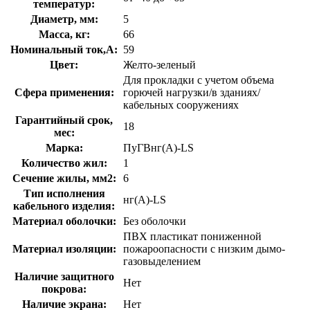
температур:
Диаметр, мм:
5
Масса, кг:
66
Номинальный ток,А:
59
Цвет:
Желто-зеленый
Для прокладки с учетом объема
Сфера применения:
горючей нагрузки/в зданиях/
кабельных сооружениях
Гарантийный срок,
18
мес:
Марка:
ПуГВнг(A)-LS
Количество жил:
1
Сечение жилы, мм2:
6
Тип исполнения
нг(A)-LS
кабельного изделия:
Материал оболочки:
Без оболочки
ПВХ пластикат пониженной
Материал изоляции:
пожароопасности с низким дымо-
газовыделением
Наличие защитного
Нет
покрова:
Наличие экрана:
Нет