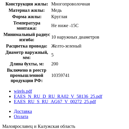
Конструкция жилы:
Многопроволочная
Материал жилы:
Медь
Форма жилы:
Круглая
Температура
Не ниже -15С
монтажа:
Минимальный радиус
10 наружных диаметров
изгиба:
Расцветка провода:
Желто-зеленый
Диаметр наружный,
5
мм:
Длина бухты, м:
200
Включено в реестр
промышленной
10359741
продукции РФ:
wirels.pdf
EAES_N_RU_D_RU_RA02_V_58136_25.pdf
EAES_RU_S_RU_AG67_V_00272_25.pdf
Доставка
Оплата
Малоярославец и Калужская область