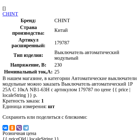
[]
CHINT
Бренд:
CHINT
Страна
Китай
производства:
Артикул
179787
расширенный:
Выключатель автоматический
Тип изделия:
модульный
Напряжение, В:
230
Номинальный ток,А:
25
В нашем магазине, в категории Автоматические выключатели
модульные можно заказать Выключатель автоматический 1P
25А C 10кА NB1-63H с артикулом 179787 по цене {{ price |
localeString }} р.
Кратность заказа:
1
Единица измерения:
шт
Сохранить или поделиться с близкими:
Розничная цена
{{ priceOld | localeString }}