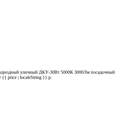
ветодиодный уличный ДКУ-30Вт 5000К 3000Лм посадочный
price | localeString }} р.