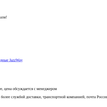
аза!
одные JazzWay
ее, цена обсуждается с менеджером
и более службой доставки, транспортной компанией, почта Росси