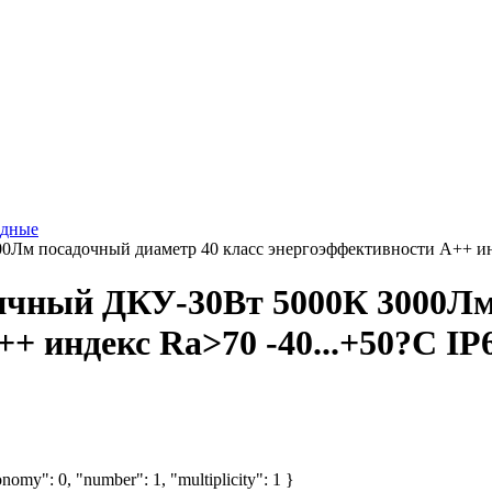
одные
м посадочный диаметр 40 класс энергоэффективности A++ инде
ичный ДКУ-30Вт 5000К 3000Лм
+ индекс Ra>70 -40...+50?C IP
nomy": 0, "number": 1, "multiplicity": 1 }