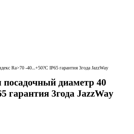
кс Ra>70 -40...+50?C IP65 гарантия 3года JazzWay
 посадочный диаметр 40
65 гарантия 3года JazzWay