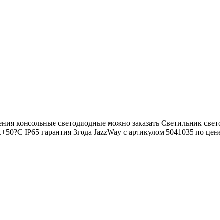
щения консольные светодиодные можно заказать Светильник с
0?C IP65 гарантия 3года JazzWay с артикулом 5041035 по цене {{ 