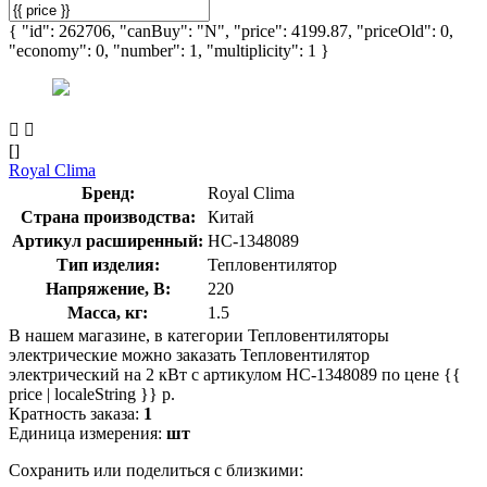
{ "id": 262706, "canBuy": "N", "price": 4199.87, "priceOld": 0,
"economy": 0, "number": 1, "multiplicity": 1 }
[]
Royal Clima
Бренд:
Royal Clima
Страна производства:
Китай
Артикул расширенный:
НС-1348089
Тип изделия:
Тепловентилятор
Напряжение, В:
220
Масса, кг:
1.5
В нашем магазине, в категории Тепловентиляторы
электрические можно заказать Тепловентилятор
электрический на 2 кВт с артикулом НС-1348089 по цене {{
price | localeString }} р.
Кратность заказа:
1
Единица измерения:
шт
Сохранить или поделиться с близкими: