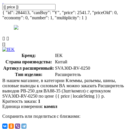
{ "id": 284413, "canBuy": "Y", "price": 2541.7, "priceOld": 0,
"economy": 0, "number": 1, "multiplicity": 1 }
[]
Бренд:
IEK
Страна производства:
Китай
Артикул расширенный:
SVA30D-RV-0250
Тип изделия:
Расширитель
В нашем магазине, в категории Клеммы, разъемы, шины,
силовые выводы к силовым ВА можно заказать Расширитель
выводов РВ-250 для ВА88-35 (3шт/компл) с артикулом
SVA30D-RV-0250 по цене {{ price | localeString }} р.
Кратность заказа:
1
Единица измерения:
компл
Сохранить или поделиться с близкими: