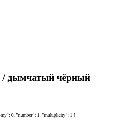
й / дымчатый чёрный
my": 0, "number": 1, "multiplicity": 1 }