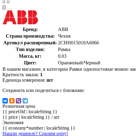
[]
Бренд:
ABB
Страна производства:
Чехия
Артикул расширенный:
2CHH015010A6066
Тип изделия:
Рамка
Масса, кг:
0.03
Цвет:
Оранжевый/Черный
В нашем магазине, в категории Рамки однопостовые можно заказ
Кратность заказа:
1
Единица измерения:
шт
Сохранить или поделиться с близкими:
Розничная цена
{{ priceOld | localeString }}
{{ price | localeString }}
/ шт
Экономия
{{ economy*number | localeString }}
Нашли дешевле? Снизим цену!