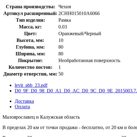
Страна производства:
Чехия
Артикул расширенный:
2CHH015010A6066
Тип изделия:
Рамка
Масса, кг:
0.03
Цвет:
Оранжевый/Черный
Высота, мм:
10
Глубина, мм:
80
Ширина, мм:
80
Покрытие:
Необработанная поверхность
Количество постов:
1
Диаметр отверстия, мм:
50
levit_abb_23.pdf
D0_9F_D0_98_D0_A1_D0_AC_D0_9C_D0_9E_2015003.7.
Доставка
Оплата
Малоярославец и Калужская область
В пределах 20 км от точки продажи - бесплатно, от 20 км и бол