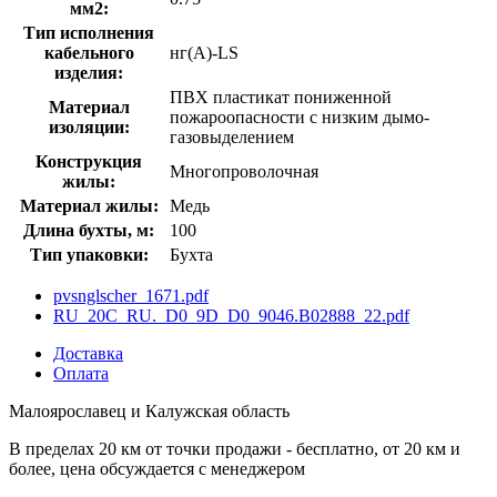
мм2:
Тип исполнения
кабельного
нг(A)-LS
изделия:
ПВХ пластикат пониженной
Материал
пожароопасности с низким дымо-
изоляции:
газовыделением
Конструкция
Многопроволочная
жилы:
Материал жилы:
Медь
Длина бухты, м:
100
Тип упаковки:
Бухта
pvsnglscher_1671.pdf
RU_20C_RU._D0_9D_D0_9046.B02888_22.pdf
Доставка
Оплата
Малоярославец и Калужская область
В пределах 20 км от точки продажи - бесплатно, от 20 км и
более, цена обсуждается с менеджером