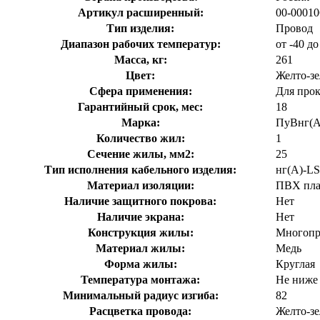
Артикул расширенный:
00-00010
Тип изделия:
Провод
Диапазон рабочих температур:
от -40 до
Масса, кг:
261
Цвет:
Желто-з
Сфера применения:
Для прок
Гарантийный срок, мес:
18
Марка:
ПуВнг(A
Количество жил:
1
Сечение жилы, мм2:
25
Тип исполнения кабельного изделия:
нг(A)-LS
Материал изоляции:
ПВХ пла
Наличие защитного покрова:
Нет
Наличие экрана:
Нет
Конструкция жилы:
Многопр
Материал жилы:
Медь
Форма жилы:
Круглая
Температура монтажа:
Не ниже
Минимальный радиус изгиба:
82
Расцветка провода:
Желто-з