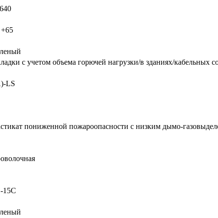
640
 +65
еленый
ладки с учетом объема горючей нагрузки/в зданиях/кабельных 
)-LS
стикат пониженной пожароопасности с низким дымо-газовыде
оволочная
 -15С
еленый