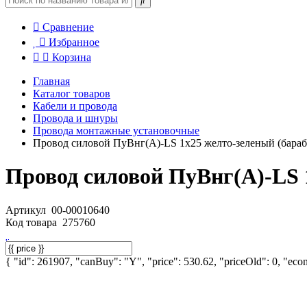
Сравнение
Избранное
Корзина
Главная
Каталог товаров
Кабели и провода
Провода и шнуры
Провода монтажные установочные
Провод силовой ПуВнг(А)-LS 1х25 желто-зеленый (бараб
Провод силовой ПуВнг(А)-LS 
Артикул
00-00010640
Код товара
275760
{ "id": 261907, "canBuy": "Y", "price": 530.62, "priceOld": 0, "econ