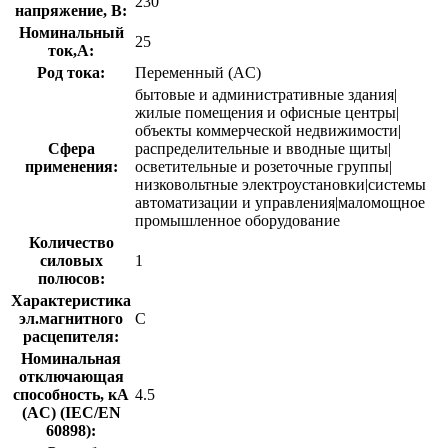
230
напряжение, В:
Номинальный
25
ток,А:
Род тока:
Переменный (AC)
бытовые и административные здания|
жилые помещения и офисные центры|
объекты коммерческой недвижимости|
Сфера
распределительные и вводные щиты|
применения:
осветительные и розеточные группы|
низковольтные электроустановки|системы
автоматизации и управления|маломощное
промышленное оборудование
Количество
силовых
1
полюсов:
Характеристика
эл.магнитного
C
расцепителя:
Номинальная
отключающая
способность, кA
4.5
(AC) (IEC/EN
60898):