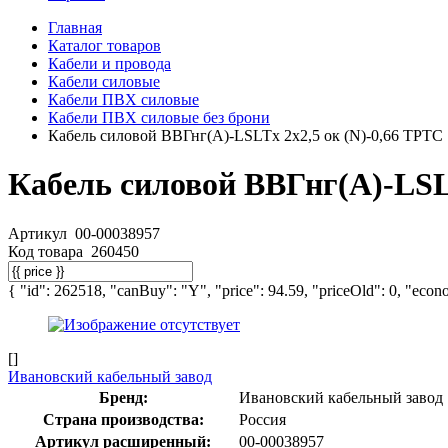
Главная
Каталог товаров
Кабели и провода
Кабели силовые
Кабели ПВХ силовые
Кабели ПВХ силовые без брони
Кабель силовой ВВГнг(А)-LSLTx 2х2,5 ок (N)-0,66 ТРТС
Кабель силовой ВВГнг(А)-LSLT
Артикул
00-00038957
Код товара
260450
{ "id": 262518, "canBuy": "Y", "price": 94.59, "priceOld": 0, "econo
[]
Ивановский кабельный завод
Бренд:
Ивановский кабельный завод
Страна производства:
Россия
Артикул расширенный:
00-00038957