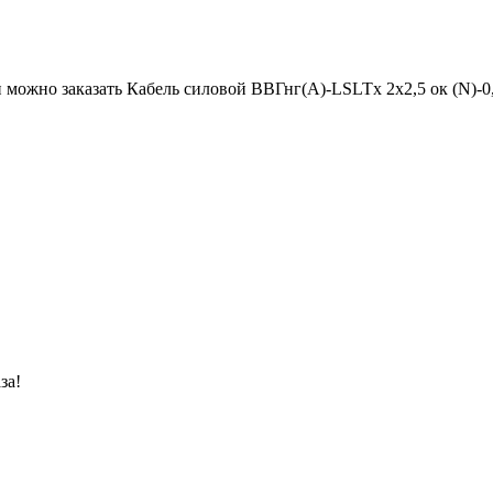
можно заказать Кабель силовой ВВГнг(А)-LSLTx 2х2,5 ок (N)-0,6
за!