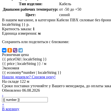
Тип изделия:
Кабель
Диапазон рабочих температур:
от -50 до +50
Цвет:
синий
В нашем магазине, в категории Кабели ПВХ силовые без брони 
localeString }} р.
Кратность заказа:
1
Единица измерения:
м
Сохранить или поделиться с близкими:
Розничная цена
{{ priceOld | localeString }}
{{ price | localeString }}
/ м
Экономия
{{ economy*number | localeString }}
Нашли дешевле? Снизим цену!
На складе 122 м
Сроки поставки уточняйте у Вашего менеджера, до оплаты зака
Обновлено 06.08.2026
-
+
В корзину