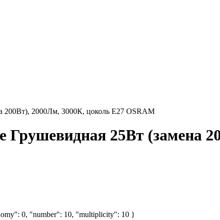
а 200Вт), 2000Лм, 3000К, цоколь E27 OSRAM
 Грушевидная 25Вт (замена 20
omy": 0, "number": 10, "multiplicity": 10 }