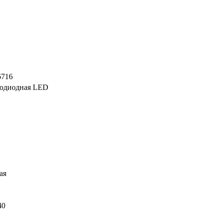
6716
тодиодная LED
ая
40