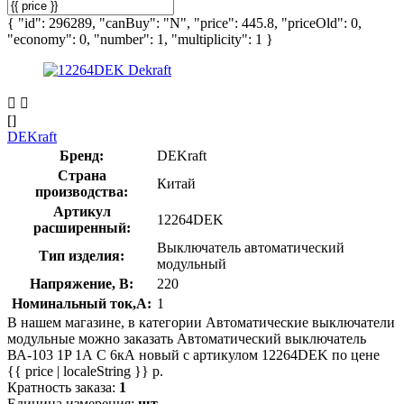
{ "id": 296289, "canBuy": "N", "price": 445.8, "priceOld": 0,
"economy": 0, "number": 1, "multiplicity": 1 }
[]
DEKraft
Бренд:
DEKraft
Страна
Китай
производства:
Артикул
12264DEK
расширенный:
Выключатель автоматический
Тип изделия:
модульный
Напряжение, В:
220
Номинальный ток,А:
1
В нашем магазине, в категории Автоматические выключатели
модульные можно заказать Автоматический выключатель
ВА-103 1P 1А C 6кА новый с артикулом 12264DEK по цене
{{ price | localeString }} р.
Кратность заказа:
1
Единица измерения:
шт